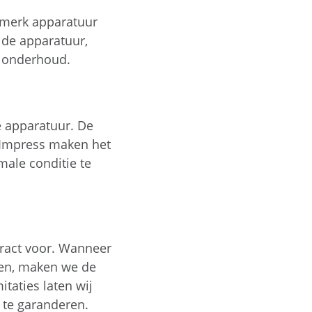
A-merk apparatuur
r de apparatuur,
l onderhoud.
te apparatuur. De
n Impress maken het
male conditie te
tract voor. Wanneer
den, maken we de
itaties laten wij
n te garanderen.