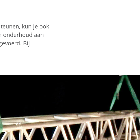
teunen, kun je ook
en onderhoud aan
gevoerd. Bij