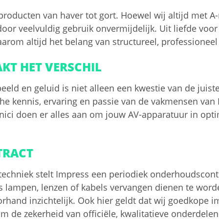
producten van haver tot gort. Hoewel wij altijd met 
 door veelvuldig gebruik onvermijdelijk. Uit liefde voo
rom altijd het belang van structureel, professionee
KT HET VERSCHIL
eeld en geluid is niet alleen een kwestie van de juis
che kennis, ervaring en passie van de vakmensen va
hnici doen er alles aan om jouw AV-apparatuur in opti
TRACT
 techniek stelt Impress een periodiek onderhoudscon
s lampen, lenzen of kabels vervangen dienen te wor
orhand inzichtelijk. Ook hier geldt dat wij goedkope im
 om de zekerheid van officiële, kwalitatieve onderdele