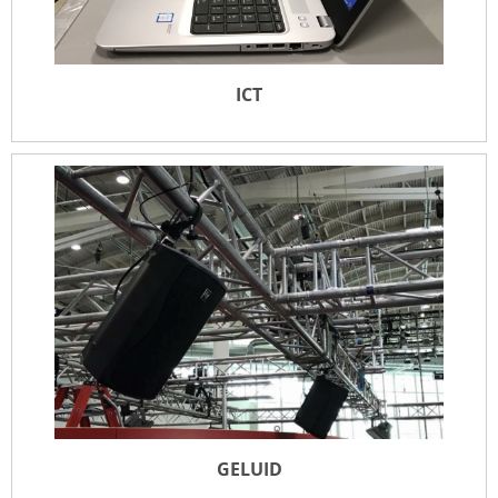
ICT
ICT
LEES MEER
GELUID