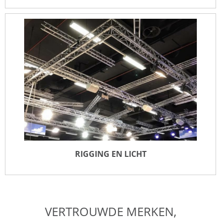
GELUID
LEES MEER
RIGGING EN LICHT
RIGGING EN LICHT
VERTROUWDE MERKEN,
LEES MEER