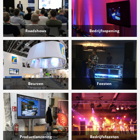
Roadshows
Bedrijfsopening
Beurzen
Feesten
Productlancering
Bedrijfsfeesten