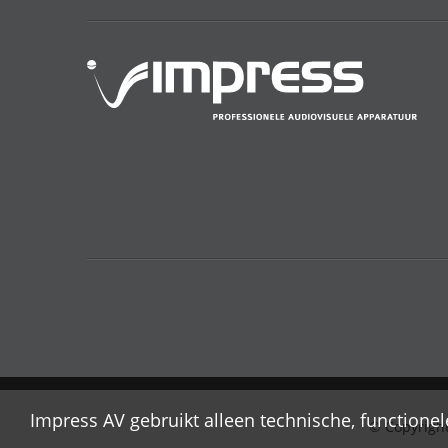
Impress AV gebruikt alleen technische, functione
© Copyrigh