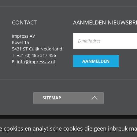
CONTACT
AANMELDEN NIEUWSBRI
Impress AV
Kovel 1a
5431 ST Cuijk Nederland
T: +31 (0) 485 317 456
AANMELDEN
E:
info@impressav.nl
SITEMAP
le cookies en analytische cookies die geen inbreuk m
t Impress 2026
Algemene voorwaarden
Disclaimer
Priva