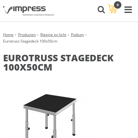
0
Home
Producten
Rigging en licht
Podium
Eurotruss Stagedeck 100x50cm
EUROTRUSS STAGEDECK
100X50CM