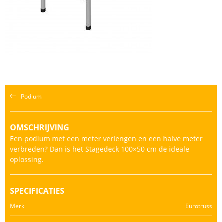
Podium
OMSCHRIJVING
Een podium met een meter verlengen en een halve meter
verbreden? Dan is het Stagedeck 100×50 cm de ideale
oplossing.
SPECIFICATIES
Merk
Eurotruss