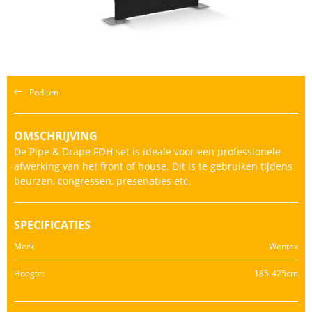
Podium
OMSCHRIJVING
De Pipe & Drape FOH set is ideale voor een professionele
afwerking van het front of house. Dit is te gebruiken tijdens
beurzen, congressen, presenaties etc.
SPECIFICATIES
Merk
Wentex
Hoogte:
185-425cm