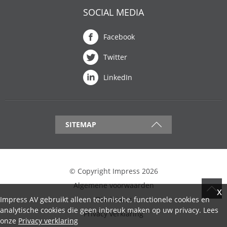
SOCIAL MEDIA
Facebook
Twitter
LinkedIn
SITEMAP
© Copyright Impress 2026
Algemene voorwaarden
Disclaimer
Impress AV gebruikt alleen technische, functionele cookies en
analytische cookies die geen inbreuk maken op uw privacy. Lees
Privacy verklaring
onze
Privacy verklaring